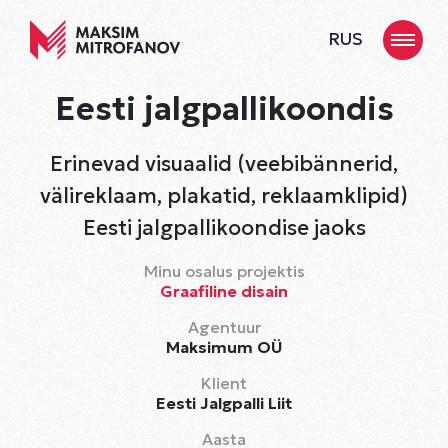
RUS
Eesti jalgpallikoondis
Erinevad visuaalid (veebibännerid,
välireklaam, plakatid, reklaamklipid)
Eesti jalgpallikoondise jaoks
Minu osalus projektis
Graafiline disain
Agentuur
Maksimum OÜ
Klient
Eesti Jalgpalli Liit
Aasta