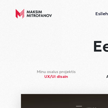
Esile
E
Minu osalus projektis
UX/UI disain