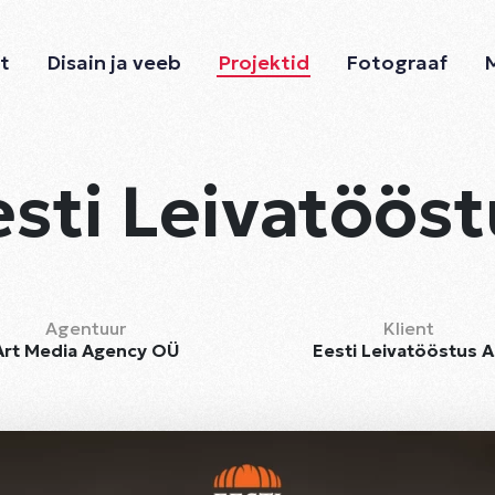
ht
Disain ja veeb
Projektid
Fotograaf
esti Leivatööst
Agentuur
Klient
Art Media Agency OÜ
Eesti Leivatööstus 