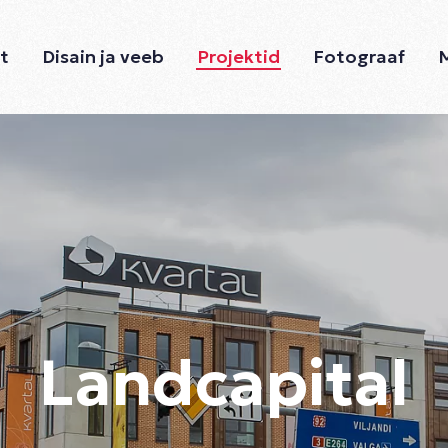
ht
Disain ja veeb
Projektid
Fotograaf
Landcapital