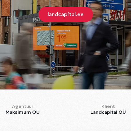
landcapital.ee
Agentuur
Klient
Maksimum OÜ
Landcapital OÜ