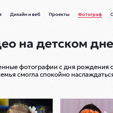
я
Дизайн и веб
Проекты
Фотограф
део на детском дн
енные фотографии с дня рождения св
 семья смогла спокойно наслаждаться