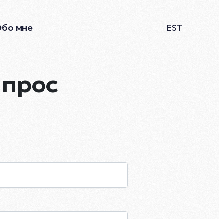
Обо мне
EST
апрос