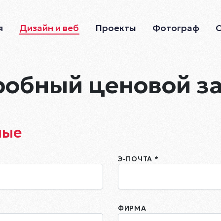
я
Дизайн и веб
Проекты
Фотограф
обный ценовой з
ные
Э-ПОЧТА *
ФИРМА